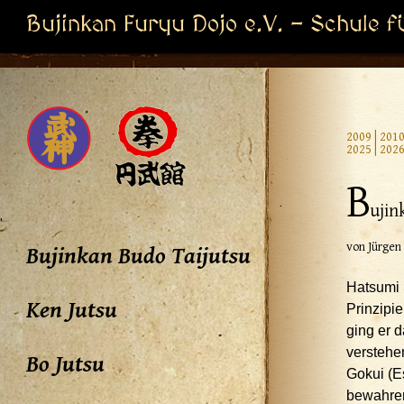
Bujinkan Furyu Dojo e.V. - Schule f
2009
|
201
2025
|
202
B
ujin
'
von Jürgen
Bujinkan Budo Taijutsu
Hatsumi 
Ken Jutsu
Prinzipie
ging er d
verstehen
Bo Jutsu
Gokui (E
bewahren