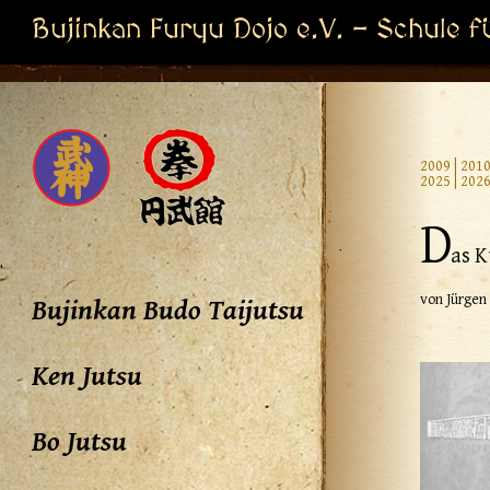
Bujinkan Furyu Dojo e.V. - Schule f
2009
|
201
2025
|
202
D
as K
'
von Jürgen
Bujinkan Budo Taijutsu
Ken Jutsu
Bo Jutsu