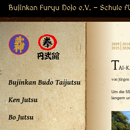
Bujinkan Furyu Dojo e.V. - Schule f
2009
|
201
2025
|
202
T
AI-K
'
von Jürgen
Bujinkan Budo Taijutsu
Um die 55
Ken Jutsu
langem un
Bo Jutsu